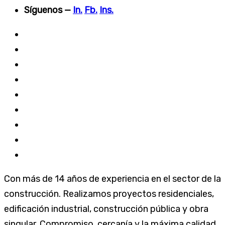
Síguenos —
In.
Fb.
Ins.
Empresa
Residencial
Industrial
Público
Blog
RSC
Contacto
Documentación fusión
Canal de denuncias
Con más de 14 años de experiencia en el sector de la
construcción. Realizamos proyectos residenciales,
edificación industrial, construcción pública y obra
singular. Compromiso, cercanía y la máxima calidad